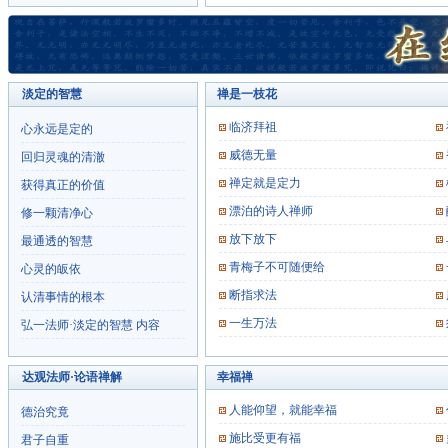
淡定的智慧
禅是一枝花
临济拜祖
心永远是定的
威德无量
回归灵魂的清澈
禅定就是定力
获得真正的价值
漂泊的诗人禅师
修一颗清净心
放下放下
最通透的智慧
青梅子不可随便给
心灵的皈依
断指求法
认清事情的根本
一生万法
弘一法师·淡定的智慧 内容
达观法师·论语禅解
幸福禅
人能仰望，就能幸福
德治究竟
施比受更有福
君子自重