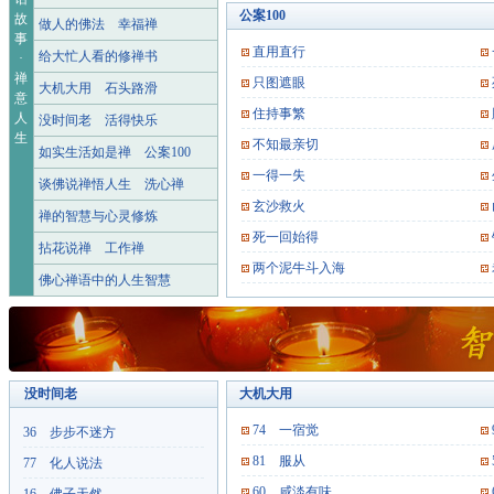
公案100
故
做人的佛法
幸福禅
事
直用直行
给大忙人看的修禅书
·
禅
只图遮眼
大机大用
石头路滑
意
住持事繁
人
没时间老
活得快乐
生
不知最亲切
如实生活如是禅
公案100
一得一失
谈佛说禅悟人生
洗心禅
玄沙救火
禅的智慧与心灵修炼
死一回始得
拈花说禅
工作禅
两个泥牛斗入海
佛心禅语中的人生智慧
没时间老
大机大用
74 一宿觉
36 步步不迷方
81 服从
77 化人说法
60 咸淡有味