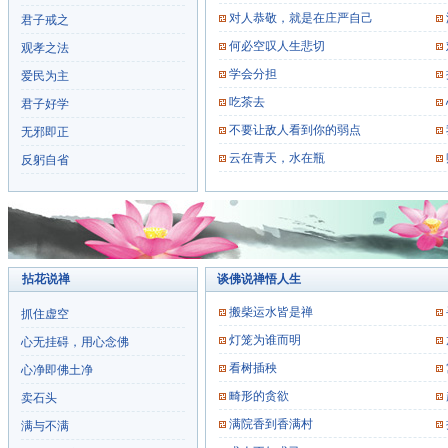
对人恭敬，就是在庄严自己
君子戒之
何必空叹人生悲切
观孝之法
学会分担
爱民为主
吃茶去
君子好学
不要让敌人看到你的弱点
无邪即正
云在青天，水在瓶
反躬自省
拈花说禅
谈佛说禅悟人生
搬柴运水皆是禅
抓住虚空
灯笼为谁而明
心无挂碍，用心念佛
看树插秧
心净即佛土净
畸形的贪欲
卖石头
满院香到香满村
满与不满