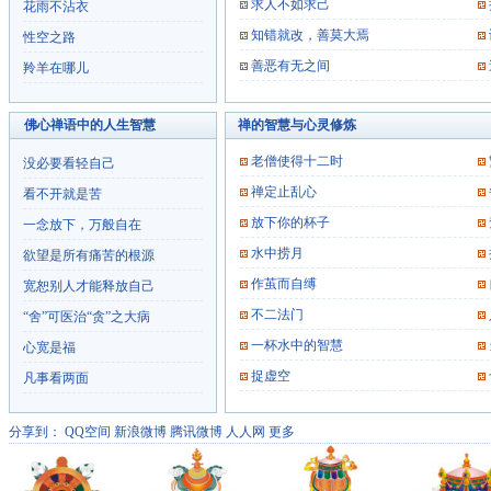
求人不如求己
花雨不沾衣
知错就改，善莫大焉
性空之路
善恶有无之间
羚羊在哪儿
佛心禅语中的人生智慧
禅的智慧与心灵修炼
老僧使得十二时
没必要看轻自己
禅定止乱心
看不开就是苦
放下你的杯子
一念放下，万般自在
水中捞月
欲望是所有痛苦的根源
作茧而自缚
宽恕别人才能释放自己
不二法门
“舍”可医治“贪”之大病
一杯水中的智慧
心宽是福
捉虚空
凡事看两面
分享到：
QQ空间
新浪微博
腾讯微博
人人网
更多