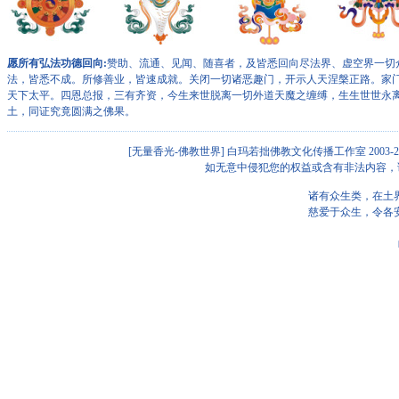
愿所有弘法功德回向:
赞助、流通、见闻、随喜者，及皆悉回向尽法界、虚空界一切
法，皆悉不成。所修善业，皆速成就。关闭一切诸恶趣门，开示人天涅槃正路。家
天下太平。四恩总报，三有齐资，今生来世脱离一切外道天魔之缠缚，生生世世永
土，同证究竟圆满之佛果。
[无量香光-佛教世界]
白玛若拙佛教文化传播工作室 2003-201
如无意中侵犯您的权益或含有非法内容，请与我们联系
诸有众生类，在土
慈爱于众生，令各