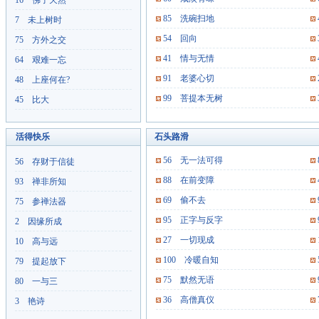
16 佛子天然
85 洗碗扫地
7 未上树时
54 回向
75 方外之交
41 情与无情
64 艰难一忘
91 老婆心切
48 上座何在?
99 菩提本无树
45 比大
活得快乐
石头路滑
56 无一法可得
56 存财于信徒
88 在前变障
93 禅非所知
69 偷不去
75 参禅法器
95 正字与反字
2 因缘所成
27 一切现成
10 高与远
100 冷暖自知
79 提起放下
75 默然无语
80 一与三
36 高僧真仪
3 艳诗