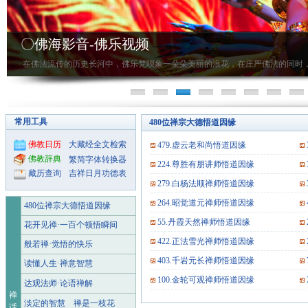
常用工具
480位禅宗大德悟道因缘
佛教日历
大藏经全文检索
479.虚云老和尚悟道因缘
佛教辞典
繁简字体转换器
224.尊胜有朋讲师悟道因缘
藏历查询
吉祥日月功德表
279.白杨法顺禅师悟道因缘
264.昭觉道元禅师悟道因缘
480位禅宗大德悟道因缘
55.丹霞天然禅师悟道因缘
花开见禅·一百个顿悟瞬间
422.正法雪光禅师悟道因缘
般若禅·觉悟的快乐
403.千岩元长禅师悟道因缘
读懂人生·禅意智慧
100.金轮可观禅师悟道因缘
达观法师·论语禅解
禅
淡定的智慧
禅是一枝花
话