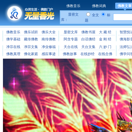
佛教音乐
佛教词典
佛教文章
显密文
全文
标
库：
题
佛教音乐
佛乐试听
佛乐大全
显密文库
佛教书屋
大 藏 经
智慧悦
佛学基础
藏传佛教
南传佛教
阿含专题
白话佛经
金 刚 经
佛海影
净宗在线
净宗文集
净业修福
天台在线
天台文集
六 妙 门
法师弘
佛教真理
佛化家庭
感应事迹
佛教故事
在线抄经
在线念佛
佛学问